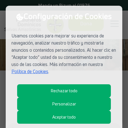
Manda un Bizum al 01976
Configuración de Cookies
Dona
Usamos cookies para mejorar su experiencia de
navegación, analizar nuestro tráfico y mostrarle
anuncios o contenidos personalizados. Al hacer clic en
“Aceptar todo” usted da su consentimiento a nuestro
uso de las cookies. Más información en nuestra
Política de Cookies
.
LUGARES DE MISIÓN
Rechazar todo
Descubre los proyectos de
Personalizar
Selvas Amazónicas
Aceptar todo