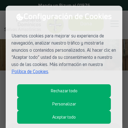
Manda un Bizum al 01976
Configuración de Cookies
Dona
Usamos cookies para mejorar su experiencia de
navegación, analizar nuestro tráfico y mostrarle
anuncios o contenidos personalizados. Al hacer clic en
“Aceptar todo” usted da su consentimiento a nuestro
uso de las cookies. Más información en nuestra
Política de Cookies
.
LUGARES DE MISIÓN
Rechazar todo
Descubre los proyectos de
Personalizar
Selvas Amazónicas
Aceptar todo