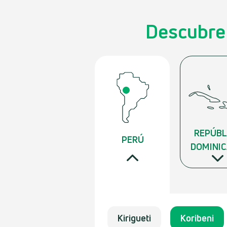
Descubre 
REPÚBL
PERÚ
DOMINI
Kirigueti
Koribeni