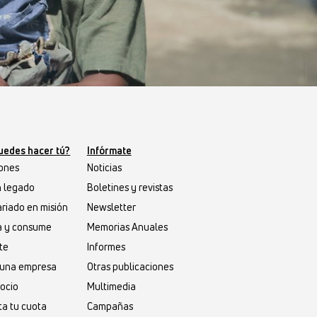
uedes hacer tú?
Infórmate
ones
Noticias
n legado
Boletines y revistas
riado en misión
Newsletter
a y consume
Memorias Anuales
te
Informes
s una empresa
Otras publicaciones
socio
Multimedia
a tu cuota
Campañas