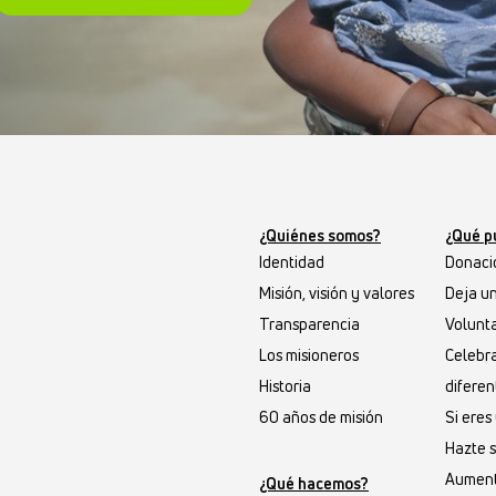
¿Quiénes somos?
¿Qué p
Identidad
Donaci
Misión, visión y valores
Deja u
Transparencia
Volunta
Los misioneros
Celebr
Historia
diferen
60 años de misión
Si ere
Hazte 
Aument
¿Qué hacemos?