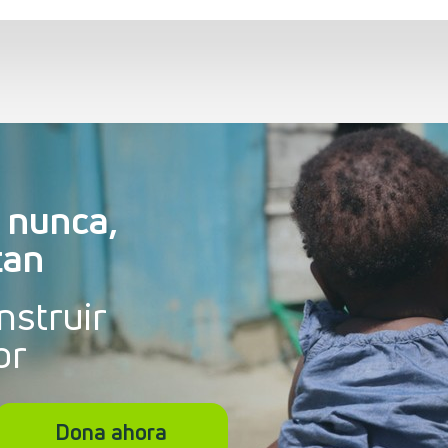
 nunca,
tan
nstruir
or
Dona ahora