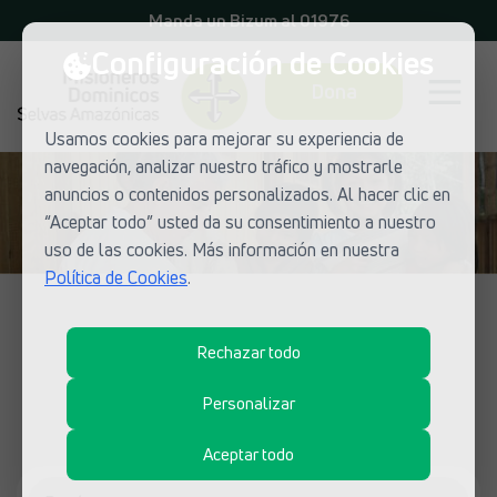
Manda un Bizum al 01976
Configuración de Cookies
Dona
Usamos cookies para mejorar su experiencia de
navegación, analizar nuestro tráfico y mostrarle
anuncios o contenidos personalizados. Al hacer clic en
“Aceptar todo” usted da su consentimiento a nuestro
uso de las cookies. Más información en nuestra
Política de Cookies
.
LUGARES DE MISIÓN
Rechazar todo
Descubre los proyectos de
Personalizar
Selvas Amazónicas
Aceptar todo