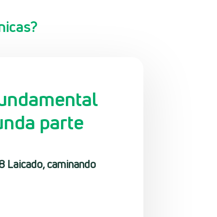
nicas?
fundamental
unda parte
º8 Laicado, caminando