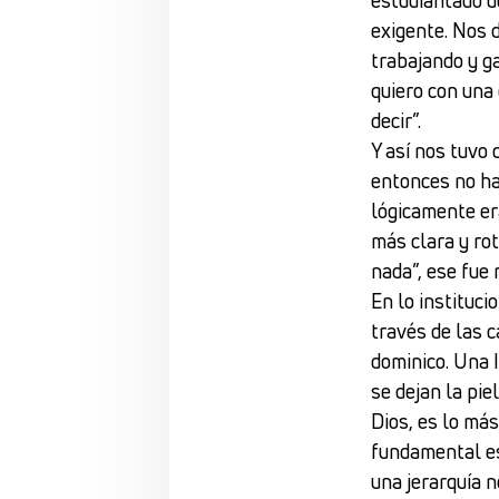
exigente. Nos d
trabajando y g
quiero con una 
decir”.
Y así nos tuvo
entonces no ha
lógicamente era
más clara y ro
nada”, ese fue 
En lo instituci
través de las c
dominico. Una I
se dejan la pie
Dios, es lo más
fundamental es 
una jerarquía 