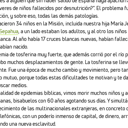
es a alguien que sin haber salido de España haya apachurr
veres de niños fallecidos por desnutrición?”. El problema
ción, y sobre eso, todas las demás patologías.
cieron 34 niños en la Misión, incluida nuestra hija María J
Sepahua
, a un lado estaban los adultos, y al otro los niños
lanca. Al año había 17 cruces blancas nuevas, habían fallec
abían nacido.
mia de tosferina muy fuerte, que además corrió por el río 
ubo muchos desplazamientos de gente. La tosferina se lle
nte. Fue una época de mucho cambio y movimiento, pero ta
o mutuo, porque todas estas dificultades te motivan y te d
uscar medios.
ealidad de epidemias bíblicas, vimos morir muchos niños y a
ianas, bisabuelos con 60 años agotando sus días. Y simul
ecimiento de las multinacionales extranjeras, en concreto 
lefónicas, con un poderío inmenso de capital, de dinero, ar
ando una nueva esclavitud.