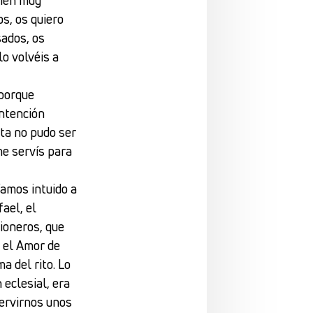
os, os quiero
sados, os
lo volvéis a
 porque
intención
sta no pudo ser
me servís para
bíamos intuido a
fael, el
sioneros, que
r el Amor de
a del rito. Lo
 eclesial, era
servirnos unos