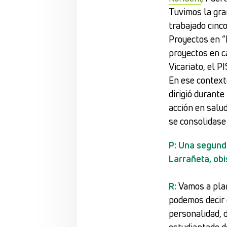
Tuvimos la gra
trabajado cinc
Proyectos en “
proyectos en c
Vicariato, el 
En ese context
dirigió durant
acción en salud
se consolidase
P: Una segunda
Larrañeta, ob
R:
Vamos a plan
podemos decir
personalidad, 
estudiantado d