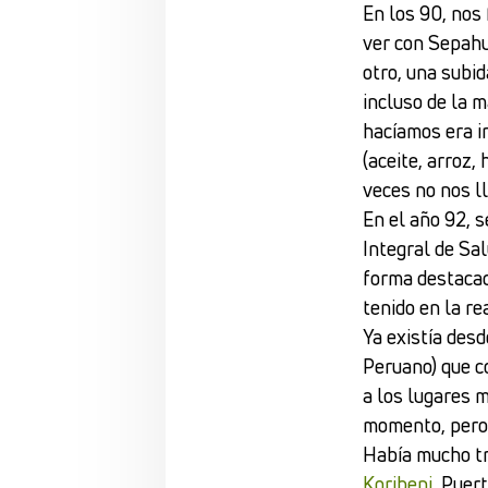
En los 90, nos
ver con Sepahua
otro, una subid
incluso de la 
hacíamos era i
(aceite, arroz,
veces no nos l
En el año 92, 
Integral de Sa
forma destacad
tenido en la re
Ya existía des
Peruano) que c
a los lugares 
momento, pero 
Había mucho tr
Koribeni
, Puer