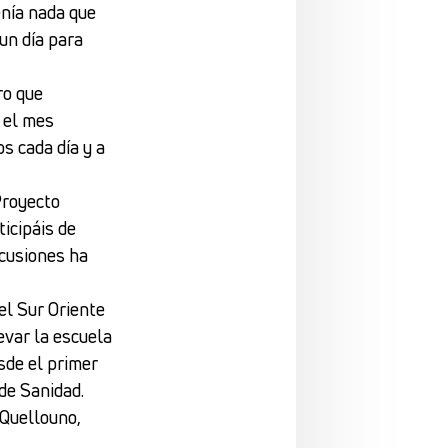
tenía nada que
un día para
ro que
 el mes
s cada día y a
Proyecto
icipáis de
rcusiones ha
el Sur Oriente
evar la escuela
sde el primer
de Sanidad.
 Quellouno,