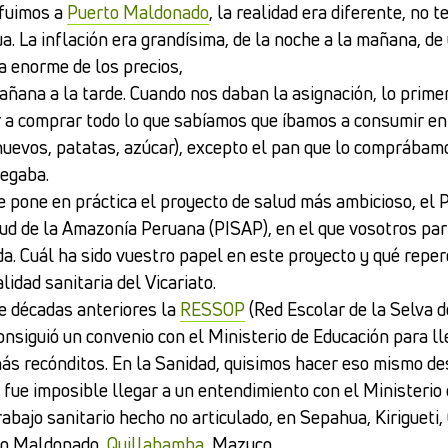
 fuimos a
Puerto Maldonado
, la realidad era diferente, no 
. La inflación era grandísima, de la noche a la mañana, de 
a enorme de los precios,
mañana a la tarde. Cuando nos daban la asignación, lo prime
r a comprar todo lo que sabíamos que íbamos a consumir en
 huevos, patatas, azúcar), excepto el pan que lo comprábamo
legaba.
se pone en práctica el proyecto de salud más ambicioso, el 
lud de la Amazonía Peruana (PISAP), en el que vosotros part
a. Cuál ha sido vuestro papel en este proyecto y qué repe
alidad sanitaria del Vicariato.
de décadas anteriores la
RESSOP
(Red Escolar de la Selva d
onsiguió un convenio con el Ministerio de Educación para ll
más recónditos. En la Sanidad, quisimos hacer eso mismo de
fue imposible llegar a un entendimiento con el Ministerio 
abajo sanitario hecho no articulado, en Sepahua, Kirigueti,
to Maldonado,
Quillabamba
, Mazuco...