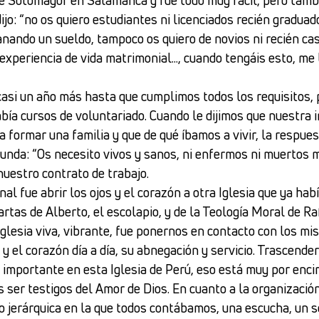
ijo: “no os quiero estudiantes ni licenciados recién graduad
anando un sueldo, tampoco os quiero de novios ni recién ca
experiencia de vida matrimonial..., cuando tengáis esto, me 
 casi un año más hasta que cumplimos todos los requisitos,
bía cursos de voluntariado. Cuando le dijimos que nuestra 
 formar una familia y que de qué íbamos a vivir, la respue
tunda: “Os necesito vivos y sanos, ni enfermos ni muertos 
nuestro contrato de trabajo.
onal fue abrir los ojos y el corazón a otra Iglesia que ya ha
artas de Alberto, el escolapio, y de la Teología Moral de Ra
glesia viva, vibrante, fue ponernos en contacto con los mi
l y el corazón día a día, su abnegación y servicio. Trascende
 importante en esta Iglesia de Perú, eso está muy por encim
ser testigos del Amor de Dios. En cuanto a la organización
no jerárquica en la que todos contábamos, una escucha, un 