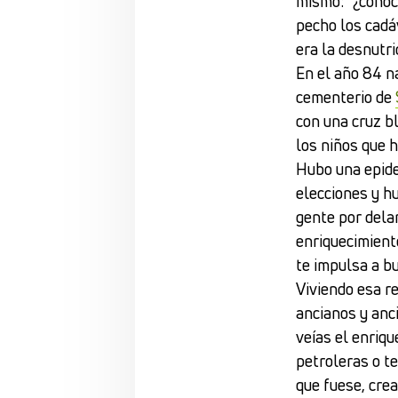
mismo: “¿conoc
pecho los cadá
era la desnutri
En el año 84 na
cementerio de
con una cruz b
los niños que h
Hubo una epide
elecciones y h
gente por dela
enriquecimient
te impulsa a b
Viviendo esa r
ancianos y anc
veías el enriqu
petroleras o te
que fuese, cre