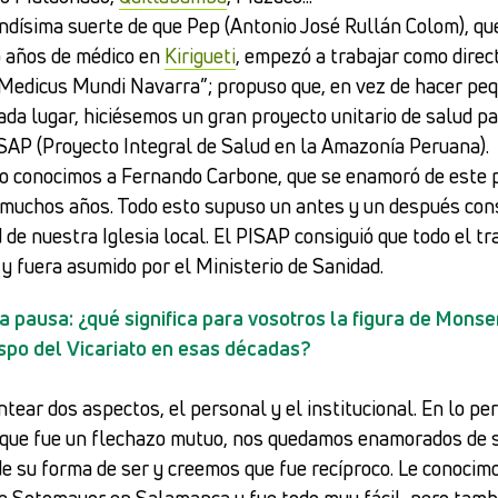
ndísima suerte de que Pep (Antonio José Rullán Colom), qu
o años de médico en
Kirigueti
, empezó a trabajar como direc
Medicus Mundi Navarra”; propuso que, en vez de hacer pe
ada lugar, hiciésemos un gran proyecto unitario de salud pa
PISAP (Proyecto Integral de Salud en la Amazonía Peruana).
o conocimos a Fernando Carbone, que se enamoró de este p
e muchos años. Todo esto supuso un antes y un después con
 de nuestra Iglesia local. El PISAP consiguió que todo el tr
 y fuera asumido por el Ministerio de Sanidad.
 pausa: ¿qué significa para vosotros la figura de Mons
ispo del Vicariato en esas décadas?
tear dos aspectos, el personal y el institucional. En lo pe
 que fue un flechazo mutuo, nos quedamos enamorados de 
de su forma de ser y creemos que fue recíproco. Le conocim
e Sotomayor en Salamanca y fue todo muy fácil, pero tam