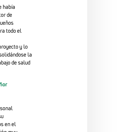
e había
tor de
queños
ra todo el
royecto y lo
solidándose la
abajo de salud
eñor
rsonal
su
os en el
bién muy