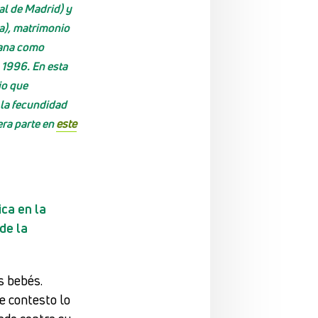
al de Madrid) y
a), matrimonio
uana como
 1996. En esta
io que
 la fecundidad
era parte en
este
ica en la
 de la
s bebés.
e contesto lo