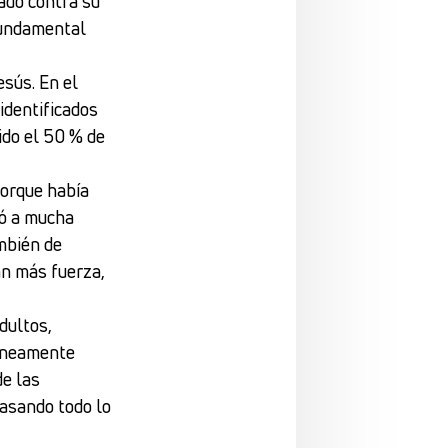
ado contra su
 fundamental
esús. En el
 identificados
ido el 50 % de
porque había
vó a mucha
mbién de
an más fuerza,
dultos,
táneamente
de las
rasando todo lo