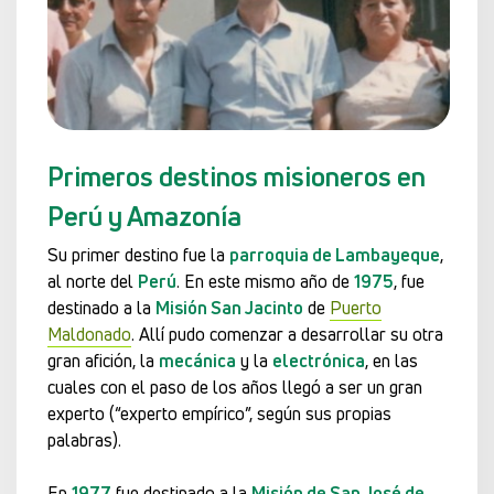
Primeros destinos misioneros en
Perú y Amazonía
Su primer destino fue la
parroquia de Lambayeque
,
al norte del
Perú
. En este mismo año de
1975
, fue
destinado a la
Misión San Jacinto
de
Puerto
Maldonado
. Allí pudo comenzar a desarrollar su otra
gran afición, la
mecánica
y la
electrónica
, en las
cuales con el paso de los años llegó a ser un gran
experto (“experto empírico”, según sus propias
palabras).
En
1977
fue destinado a la
Misión de San José de