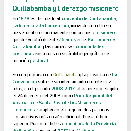
Quillabamba y liderazgo misionero
En
1979
es destinado al
convento de Quillabamba
,
La Inmaculada Concepción
, iniciando con ello su
más auténtico y permanente compromiso
misionero
,
que desarrolló durante
35 años
en la
Parroquia de
Quillabamba
y las numerosas
comunidades
cristianas
existentes en su ámbito geográfico de
atención
pastoral
.
Su compromiso con
Quillabamba
y la provincia de
La
Convención
solo se vio interrumpido durante diez
años, en el periodo
2008-2017
, al haber sido elegido
el 24 de enero del 2008 como
Prior Regional del
Vicariato de Santa Rosa de los Misioneros
Dominicos
, cumpliendo el cargo en dos periodos
consecutivos más un año adicional. Fue el último
superior Regional de los
dominicos de la Provincia
de España
, pues en el
2017
las
Misiones