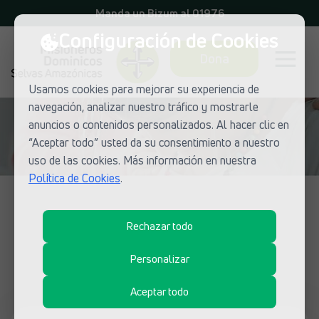
Manda un Bizum al 01976
Configuración de Cookies
Dona
Usamos cookies para mejorar su experiencia de
navegación, analizar nuestro tráfico y mostrarle
anuncios o contenidos personalizados. Al hacer clic en
“Aceptar todo” usted da su consentimiento a nuestro
uso de las cookies. Más información en nuestra
Política de Cookies
.
NOTICIAS DE MISIONEROS DOMINICOS
Rechazar todo
¿Qué está pasando en las misiones
dominicas?
Personalizar
Aceptar todo