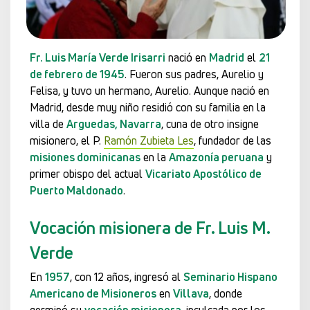
Fr. Luis María Verde Irisarri
nació en
Madrid
el
21
de febrero de 1945
. Fueron sus padres, Aurelio y
Felisa, y tuvo un hermano, Aurelio. Aunque nació en
Madrid, desde muy niño residió con su familia en la
villa de
Arguedas, Navarra
, cuna de otro insigne
misionero, el P.
Ramón Zubieta Les
, fundador de las
misiones dominicanas
en la
Amazonía peruana
y
primer obispo del actual
Vicariato Apostólico de
Puerto Maldonado
.
Vocación misionera de Fr. Luis M.
Verde
En
1957
, con 12 años, ingresó al
Seminario Hispano
Americano de Misioneros
en
Villava
, donde
germinó su
vocación misionera
, inculcada por los