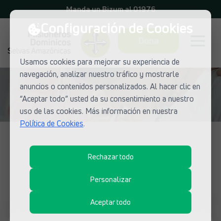
Manda un Bizum al 01976
Configuración de Cookies
Dona
Usamos cookies para mejorar su experiencia de
navegación, analizar nuestro tráfico y mostrarle
anuncios o contenidos personalizados. Al hacer clic en
“Aceptar todo” usted da su consentimiento a nuestro
uso de las cookies. Más información en nuestra
Política de Cookies
.
NOTICIAS DE MISIONEROS DOMINICOS
Rechazar todo
¿Qué está pasando en las misiones
dominicas?
Personalizar
Aceptar todo