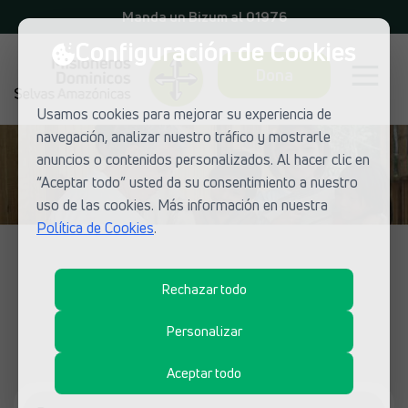
Manda un Bizum al 01976
Configuración de Cookies
Dona
Usamos cookies para mejorar su experiencia de
navegación, analizar nuestro tráfico y mostrarle
anuncios o contenidos personalizados. Al hacer clic en
“Aceptar todo” usted da su consentimiento a nuestro
uso de las cookies. Más información en nuestra
Política de Cookies
.
LUGARES DE MISIÓN
Rechazar todo
Descubre los proyectos de
Personalizar
Selvas Amazónicas
Aceptar todo