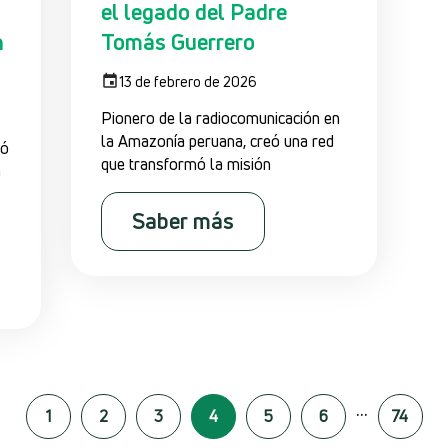
el legado del Padre
n
Tomás Guerrero
13 de febrero de 2026
Pionero de la radiocomunicación en
la Amazonía peruana, creó una red
ió
que transformó la misión
a
Saber más
...
1
2
3
4
5
6
74