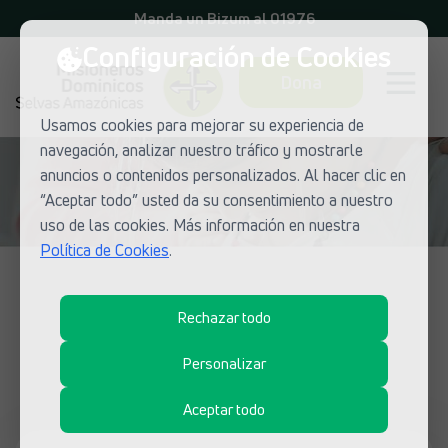
Manda un Bizum al 01976
Configuración de Cookies
Dona
Usamos cookies para mejorar su experiencia de
navegación, analizar nuestro tráfico y mostrarle
anuncios o contenidos personalizados. Al hacer clic en
“Aceptar todo” usted da su consentimiento a nuestro
uso de las cookies. Más información en nuestra
Política de Cookies
.
NOTICIAS DE MISIONEROS DOMINICOS
Rechazar todo
¿Qué está pasando en las misiones
dominicas?
Personalizar
Aceptar todo