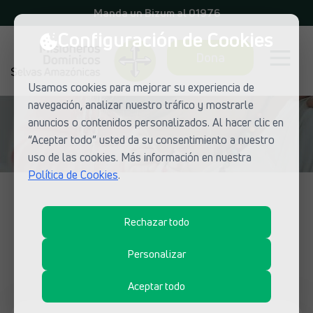
Manda un Bizum al 01976
Configuración de Cookies
Dona
Usamos cookies para mejorar su experiencia de
navegación, analizar nuestro tráfico y mostrarle
anuncios o contenidos personalizados. Al hacer clic en
“Aceptar todo” usted da su consentimiento a nuestro
uso de las cookies. Más información en nuestra
Política de Cookies
.
NOTICIAS DE MISIONEROS DOMINICOS
Rechazar todo
¿Qué está pasando en las misiones
dominicas?
Personalizar
Aceptar todo