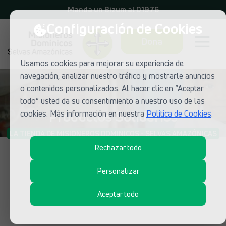
Manda un Bizum al 01976
Configuración de Cookies
Dona
Usamos cookies para mejorar su experiencia de
navegación, analizar nuestro tráfico y mostrarle anuncios
o contenidos personalizados. Al hacer clic en “Aceptar
todo” usted da su consentimiento a nuestro uso de las
Productos Solidarios
cookies. Más información en nuestra
Política de Cookies
.
LA TIENDA DE MISIONEROS DOMINICOS - SELVAS AMAZÓNICAS
Rechazar todo
Personalizar
Aceptar todo