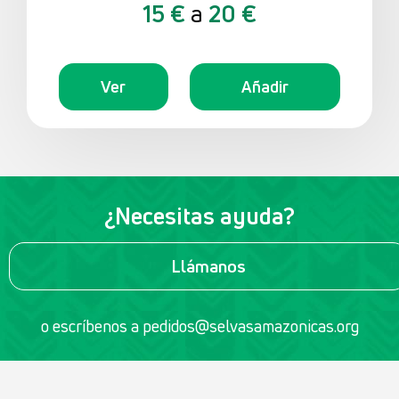
Fular Baransu rojo con rayas
Donativo sugerido:
15 €
a
20 €
Ver
Añadir
¿Necesitas ayuda?
Llámanos