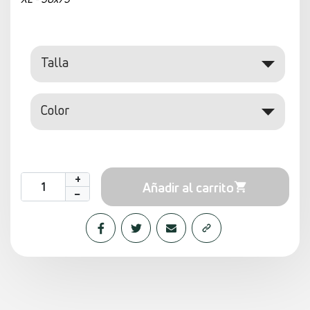
talla: S - M - L - XL
Guía de Tallas (Talla + Ancho x Alto)
S - 48x69
M - 50X71
L - 54x73
XL - 58x75
Talla
Color
+
Añadir al carrito
−