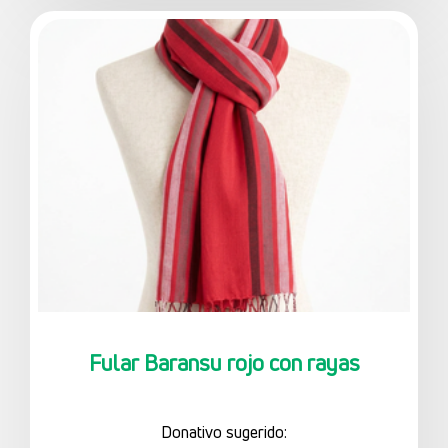
5 €
a
6 €
Ver