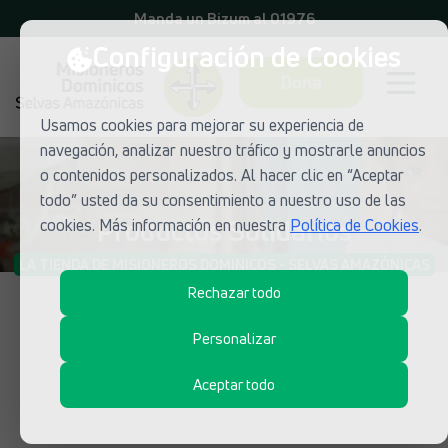
Manda un Bizum al 01976
Configuración de Cookies
Dona
Usamos cookies para mejorar su experiencia de
navegación, analizar nuestro tráfico y mostrarle anuncios
o contenidos personalizados. Al hacer clic en “Aceptar
todo” usted da su consentimiento a nuestro uso de las
Productos Solidarios
cookies. Más información en nuestra
Política de Cookies
.
LA TIENDA DE MISIONEROS DOMINICOS - SELVAS AMAZÓNICAS
Rechazar todo
Personalizar
Aceptar todo