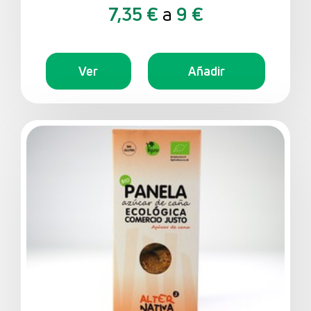
7,35 €
a
9 €
Ver
Añadir