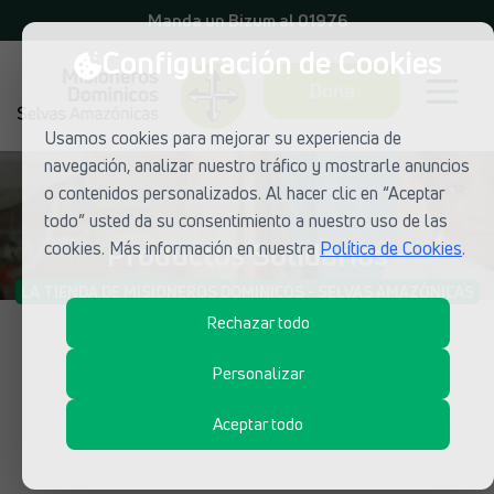
Manda un Bizum al 01976
Configuración de Cookies
Dona
Usamos cookies para mejorar su experiencia de
navegación, analizar nuestro tráfico y mostrarle anuncios
o contenidos personalizados. Al hacer clic en “Aceptar
todo” usted da su consentimiento a nuestro uso de las
Productos Solidarios
cookies. Más información en nuestra
Política de Cookies
.
LA TIENDA DE MISIONEROS DOMINICOS - SELVAS AMAZÓNICAS
Rechazar todo
Personalizar
Aceptar todo