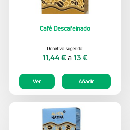
Café Descafeinado
Donativo sugerido:
11,44 €
a
13 €
Ver
Añadir