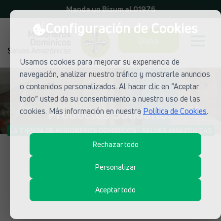
Manda un Bizum al 01976
Configuración de Cookies
Dona
Usamos cookies para mejorar su experiencia de
navegación, analizar nuestro tráfico y mostrarle anuncios
o contenidos personalizados. Al hacer clic en “Aceptar
todo” usted da su consentimiento a nuestro uso de las
Productos Solidarios
cookies. Más información en nuestra
Política de Cookies
.
LA TIENDA DE MISIONEROS DOMINICOS - SELVAS AMAZÓNICAS
Rechazar todo
Personalizar
Aceptar todo