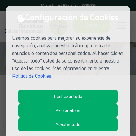
Manda un Bizum al 01976
Configuración de Cookies
Dona
Usamos cookies para mejorar su experiencia de
navegación, analizar nuestro tráfico y mostrarle
anuncios o contenidos personalizados. Al hacer clic en
“Aceptar todo” usted da su consentimiento a nuestro
uso de las cookies. Más información en nuestra
Política de Cookies
.
NOTICIAS DE MISIONEROS DOMINICOS
Rechazar todo
¿Qué está pasando en las misiones
dominicas?
Personalizar
Aceptar todo