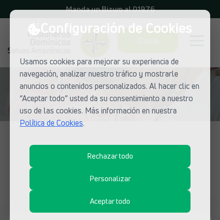
Manda un Bizum al 01976
Configuración de Cookies
Dona
Usamos cookies para mejorar su experiencia de
navegación, analizar nuestro tráfico y mostrarle
anuncios o contenidos personalizados. Al hacer clic en
“Aceptar todo” usted da su consentimiento a nuestro
uso de las cookies. Más información en nuestra
Política de Cookies
.
NOTICIAS DE MISIONEROS DOMINICOS
Rechazar todo
¿Qué está pasando en las misiones
dominicas?
Personalizar
Aceptar todo