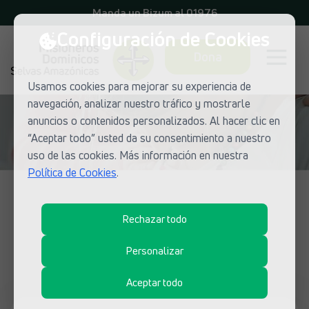
Manda un Bizum al 01976
Configuración de Cookies
Dona
Usamos cookies para mejorar su experiencia de
navegación, analizar nuestro tráfico y mostrarle
anuncios o contenidos personalizados. Al hacer clic en
“Aceptar todo” usted da su consentimiento a nuestro
uso de las cookies. Más información en nuestra
Política de Cookies
.
NOTICIAS DE MISIONEROS DOMINICOS
Rechazar todo
¿Qué está pasando en las misiones
dominicas?
Personalizar
Aceptar todo