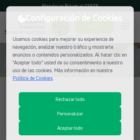
Manda un Bizum al 01976
Configuración de Cookies
Dona
Usamos cookies para mejorar su experiencia de
navegación, analizar nuestro tráfico y mostrarle
anuncios o contenidos personalizados. Al hacer clic en
“Aceptar todo” usted da su consentimiento a nuestro
uso de las cookies. Más información en nuestra
Política de Cookies
.
NOTICIAS DE MISIONEROS DOMINICOS
Rechazar todo
¿Qué está pasando en las misiones
dominicas?
Personalizar
Aceptar todo