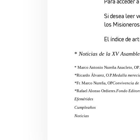
Para acceder 
Si desea leer v
los Misioneros
El índice de ar
*
Noticias de la XV Asamb
* Marco Antonio Nureña Anacleto, OP.
*
Ricardo Álvarez, O.P.
Medalla mereci
*
Fr. Marco Nureña, OP
Convivencia de
*
Rafael Alonso Ordieres.
Fondo Editori
Efemérides
Cumpleaños
Noticias