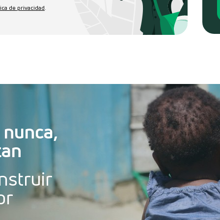
tica de privacidad
.
 nunca,
tan
nstruir
or