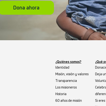
Dona ahora
¿Quiénes somos?
¿Qué p
Identidad
Donaci
Misión, visión y valores
Deja u
Transparencia
Volunta
Los misioneros
Celebr
Historia
diferen
60 años de misión
Si ere