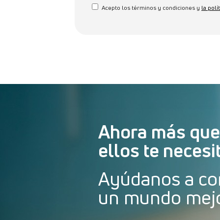
Acepto los términos y condiciones y
la polí
Ahora más que
ellos te necesi
Ayúdanos a co
un mundo mej