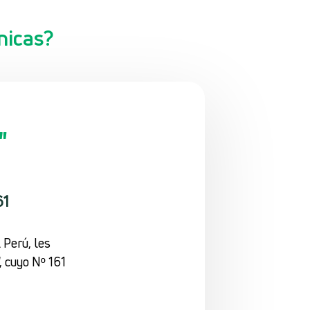
nicas?
"
61
 Perú, les
, cuyo Nº 161