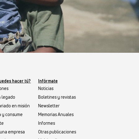
uedes hacer tú?
Infórmate
ones
Noticias
n legado
Boletines y revistas
riado en misión
Newsletter
a y consume
Memorias Anuales
te
Informes
s una empresa
Otras publicaciones