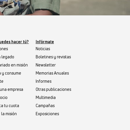
uedes hacer tú?
Infórmate
ones
Noticias
n legado
Boletines y revistas
riado en misión
Newsletter
a y consume
Memorias Anuales
te
Informes
s una empresa
Otras publicaciones
socio
Multimedia
a tu cuota
Campañas
 la misión
Exposiciones