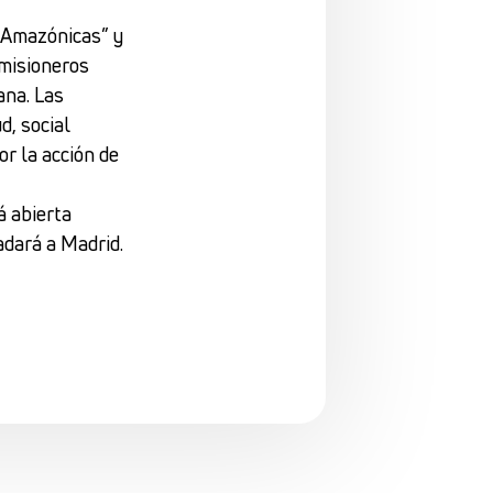
s Amazónicas” y
 misioneros
ana. Las
d, social
r la acción de
á abierta
adará a Madrid.