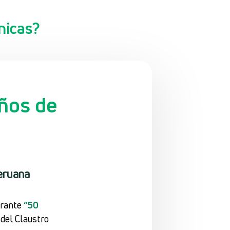
nicas?
ños de
eruana
nerante
“50
 del Claustro