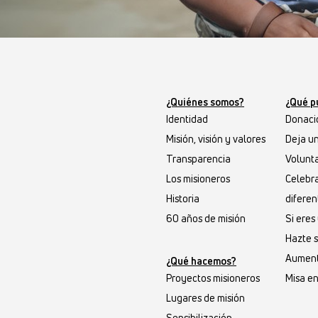
¿Quiénes somos?
¿Qué p
Identidad
Donaci
Misión, visión y valores
Deja u
Transparencia
Volunta
Los misioneros
Celebr
Historia
diferen
60 años de misión
Si ere
Hazte 
Aument
¿Qué hacemos?
Proyectos misioneros
Misa en
Lugares de misión
Sensibilización