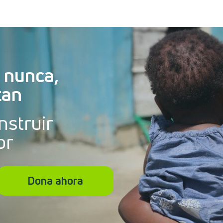
 nunca,
tan
nstruir
or
Dona ahora