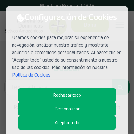
Manda un Bizum al 01976
Configuración de Cookies
Dona
Usamos cookies para mejorar su experiencia de
navegación, analizar nuestro tráfico y mostrarle
anuncios o contenidos personalizados. Al hacer clic en
“Aceptar todo” usted da su consentimiento a nuestro
Buscar
uso de las cookies. Más información en nuestra
Política de Cookies
.
Rechazar todo
Páginas
Noticias
Blog
Documentos
Todo
Personalizar
Aceptar todo